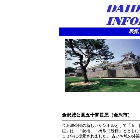
表紙
金沢城公園五十間長屋（金沢市）
金沢城公園の新しいシンボルとして「五十
屋」は、「菱櫓」「橋爪門続櫓」とともに
１３年に復元されました。 古いお城の外