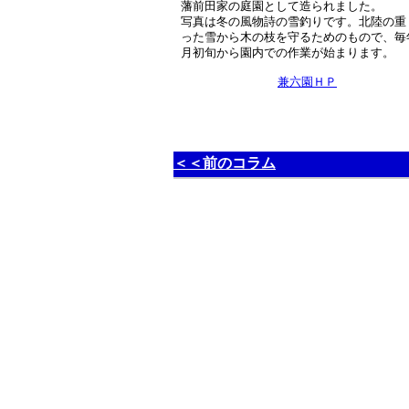
藩前田家の庭園として造られました。
写真は冬の風物詩の雪釣りです。北陸の重
った雪から木の枝を守るためのもので、毎年
月初旬から園内での作業が始まります。
兼六園ＨＰ
＜＜前のコラム