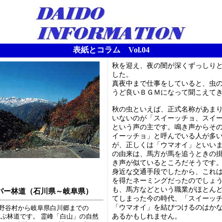
表紙とコラム Vol.04
秋を迎え、夜の闇が深くずっしり
した。
真夜中まで仕事をしていると、虫
うど良いＢＧＭになって聞こえて
秋の虫といえば、正式名称があま
いないのが「スイーッチョ、スイ
という声の主です。鳴き声からそ
イーッチョ」と呼んでいる人が多
が、正しくは「ウマオイ」といい
の由来は、馬方が馬を追うときの
き声が似ているところだそうです
身近な交通手段でしたから、これ
を得たネーミングだったのでしょ
も、馬方などという職業がほとん
パー林道（石川県～岐阜県）
てしまった今の時代、「スイーッ
「ウマオイ」を結びつけるのはか
野谷村から岐阜県白川郷までの
あるかもしれません。
を結ぶ林道です。 霊峰「白山」の自然