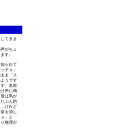
としてきま
の声がちょ
きます。
り知られて
ーッチョ」
のまま「ス
いようです
ます。名前
掛け声に鳴
。昔は馬が
はたぶん的
う。けれど
ど姿を消し
チョ」と
なり無理が