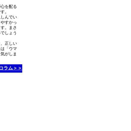
が心を配る
です。
親しんでい
りやすかっ
ます。まさ
いでしょう
中、正しい
スは「ウマ
な気がしま
コラム＞＞