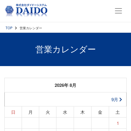
TOP
営業カレンダー
営業カレンダー
2026年 8月
9月
日
月
火
水
木
金
土
1