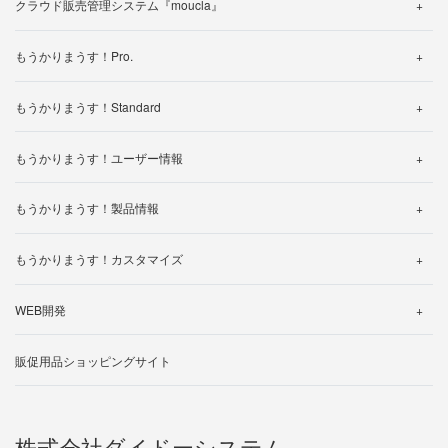
クラウド販売管理システム『moucla』
機能紹介
もうかりまうす！Pro.
料金・プラン
機能詳細
カスタマイズ事例
もうかりまうす！Standard
帳票一覧
よくある質問
機能詳細
仕様一覧
もうかりまうす！ユーザー情報
製品カタログ
帳票一覧
よくある質問
製品ご利用中のお客様へ
使い方動画
仕様一覧
もうかりまうす！製品情報
体験版ダウンロードされたお客様へ
サポートについて
サポートについて
よくある質問
動作環境について
操作マニュアル
無料トライアルお申し込み
もうかりまうす！カスタマイズ
製品マニュアル
バージョン・アップグレード
カスタマイズ事例のご紹介
帳票一覧
WEB開発
ライセンスの追加について
カスタマイズ見積り依頼
制作の流れ
販促用品ショッピングサイト
開発事例
お見積り依頼
株式会社ダイドーシステム